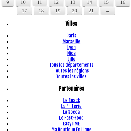
9
10
11
12
13
14
15
16
17
18
19
20
21
→
Villes
Paris
Marseille
Lyon
Nice
Lille
Tous les départements
Toutes les régions
Toutes les villes
Partenaires
Le Snack
La Friterie
La Socca
Le Fast-Food
Easy PME
M
a
B
outique
E
n
L
igne