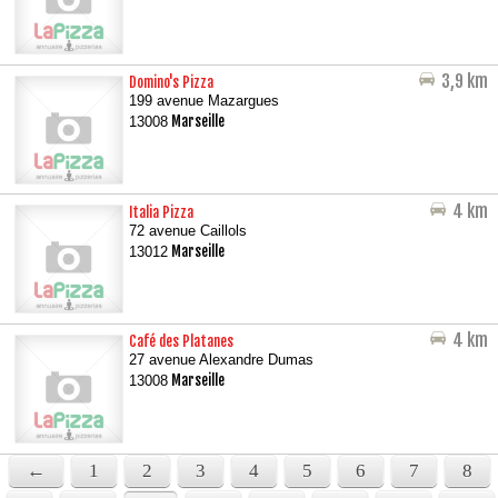
3,9 km
Domino's Pizza
199 avenue Mazargues
Marseille
13008
4 km
Italia Pizza
72 avenue Caillols
Marseille
13012
4 km
Café des Platanes
27 avenue Alexandre Dumas
Marseille
13008
←
1
2
3
4
5
6
7
8