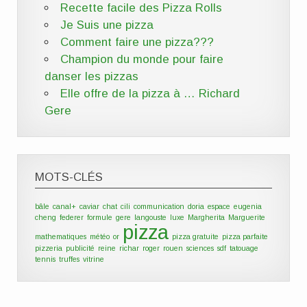
Recette facile des
Pizza
Rolls
Je Suis une
pizza
Comment faire une
pizza
???
Champion du monde pour faire
danser les
pizzas
Elle offre de la pizza à … Richard
Gere
MOTS-CLÉS
bâle
canal+
caviar
chat
cili
communication
doria
espace
eugenia
cheng
federer
formule
gere
langouste
luxe
Margherita
Marguerite
pizza
mathematiques
météo
or
pizza gratuite
pizza parfaite
pizzeria
publicité
reine
richar
roger
rouen
sciences
sdf
tatouage
tennis
truffes
vitrine