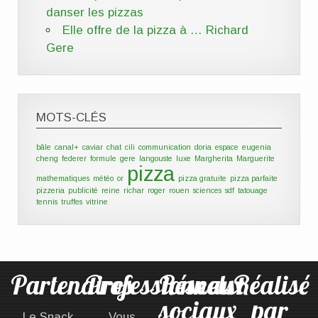
danser les
pizzas
Elle offre de la pizza à … Richard
Gere
MOTS-CLÉS
bâle
canal+
caviar
chat
cili
communication
doria
espace
eugenia
cheng
federer
formule
gere
langouste
luxe
Margherita
Marguerite
pizza
mathematiques
météo
or
pizza gratuite
pizza parfaite
pizzeria
publicité
reine
richar
roger
rouen
sciences
sdf
tatouage
tennis
truffes
vitrine
Partenaires
Professionnels
Réseaux
Réalisé
sociaux
par
Le Snack
Vous